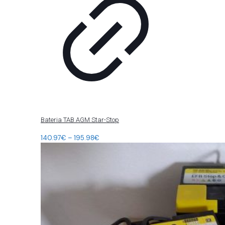
Bateria TAB AGM Star-Stop
140.97
€
–
195.98
€