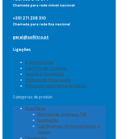
Chamada para rede móvel nacional
+351 271 238 310
Chamada para rede fixa nacional
geral@sofiltro.pt
Ligações
A minha conta
Carrinho de Compras
Termos e Condições
Políticas de Privacidade
Resolução alternativa de litígios
Categorias de produto
Auto Parts
Baterias de Arranque TAB
Iluminação
Lubrificantes, Anticongelantes e
Sprays
Destaques