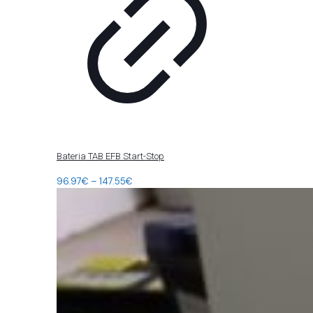
Bateria TAB EFB Start-Stop
96.97
€
–
147.55
€