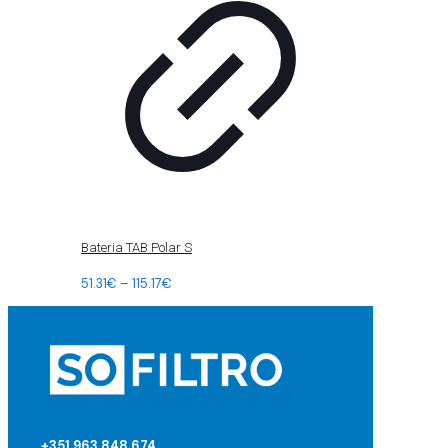
Bateria TAB Polar S
51.31
€
–
115.17
€
+351 963 848 674