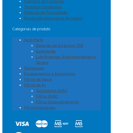
Carrinho de Compras
Termos e Condições
Políticas de Privacidade
Resolução alternativa de litígios
Categorias de produto
Auto Parts
Baterias de Arranque TAB
Iluminação
Lubrificantes, Anticongelantes e
Sprays
Destaques
Equipamentos e Acessórios
Filtros de Água
Filtros de Ar
Acessórios AVAC
Filtros AVAC
Filtros Despoeiramento
Filtros Industriais