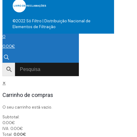
©2022 Só Filtro | Distribuição Nacional de
Elementos de Filtração
0
0.00
€
✕
Carrinho de compras
O seu carrinho está vazio.
Subtotal:
0.00
€
IVA:
0.00
€
Total:
0.00
€