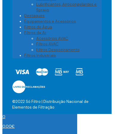
Lubrificantes, Anticongelantes e
Sprays
Destaques
Equipamentos e Acessórios
Filtros de Água
Filtros de Ar
Acessórios AVAC
Filtros AVAC
Filtros Despoeiramento
Filtros Industriais
©2022 Só Filtro | Distribuição Nacional de
Elementos de Filtração
0
0.00
€