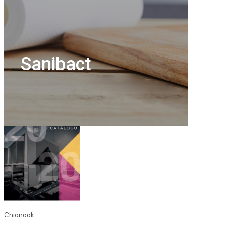
Sanibact
Chionook