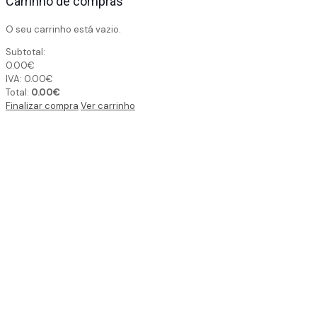
Carrinho de compras
O seu carrinho está vazio.
Subtotal:
0.00
€
IVA:
0.00
€
Total:
0.00
€
Finalizar compra
Ver carrinho