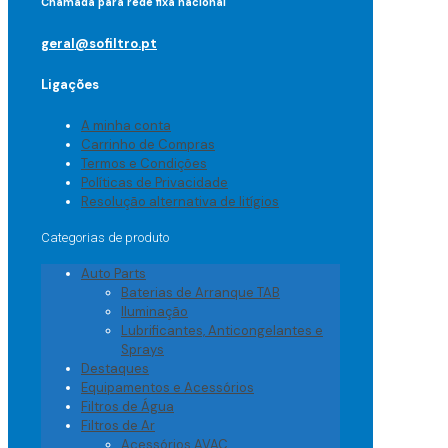
Chamada para rede fixa nacional
geral@sofiltro.pt
Ligações
A minha conta
Carrinho de Compras
Termos e Condições
Políticas de Privacidade
Resolução alternativa de litígios
Categorias de produto
Auto Parts
Baterias de Arranque TAB
Iluminação
Lubrificantes, Anticongelantes e
Sprays
Destaques
Equipamentos e Acessórios
Filtros de Água
Filtros de Ar
Acessórios AVAC