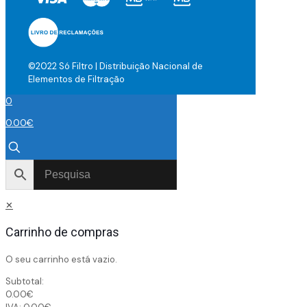
©2022 Só Filtro | Distribuição Nacional de
Elementos de Filtração
0
0.00
€
✕
Carrinho de compras
O seu carrinho está vazio.
Subtotal:
0.00
€