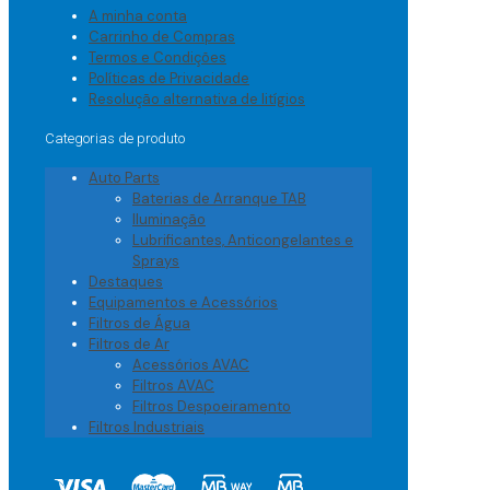
A minha conta
Carrinho de Compras
Termos e Condições
Políticas de Privacidade
Resolução alternativa de litígios
Categorias de produto
Auto Parts
Baterias de Arranque TAB
Iluminação
Lubrificantes, Anticongelantes e
Sprays
Destaques
Equipamentos e Acessórios
Filtros de Água
Filtros de Ar
Acessórios AVAC
Filtros AVAC
Filtros Despoeiramento
Filtros Industriais