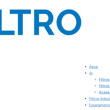
Água
Ar
Filtro
Filtro
Acess
Filtros Indust
Equipament