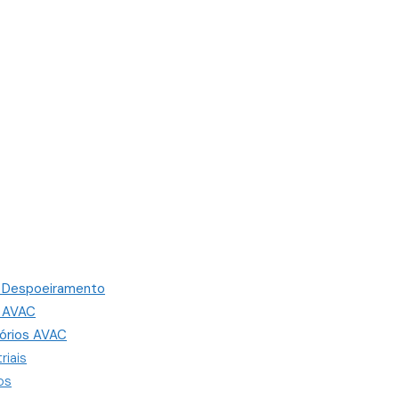
s Despoeiramento
s AVAC
órios AVAC
riais
os