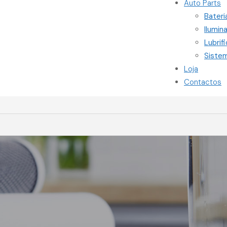
Auto Parts
Bateri
Ilumin
Lubrif
Siste
Loja
Contactos