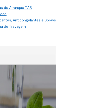
as de Arranque TAB
ação
icantes, Anticongelantes e Sprays
ma de Travagem