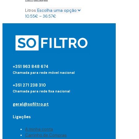
Litros
10.55
€
–
36.57
€
+351 963 848 674
Chamada para rede móvel nacional
+351 271 238 310
Chamada para rede fixa nacional
geral@sofiltro.pt
Ligações
A minha conta
Carrinho de Compras