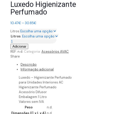
Luxedo Higienizante
Perfumado
10.47
€
–
30.85
€
Litros
Litros
Adicionar
REF:
n.d.
Categoria:
Acessórios AVAC
Share
Descrição
Informação adicional
Luxedo – Higienizante Perfumado
para Unidades Interiores AC
Higienizante Perfumado
Acessório Difusor
Embalagem 1 Litro
Valores sem IVA
Peso
n.d.
Dimensões (C x L x A)
n.d.