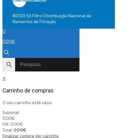
©2022 Só Filtro | Distribuição Nacional de
Elementos de Filtração
0
0.00
€
✕
Carrinho de compras
O seu carrinho está vazio.
Subtotal:
0.00
€
IVA:
0.00
€
Total:
0.00
€
Finalizar compra
Ver carrinho