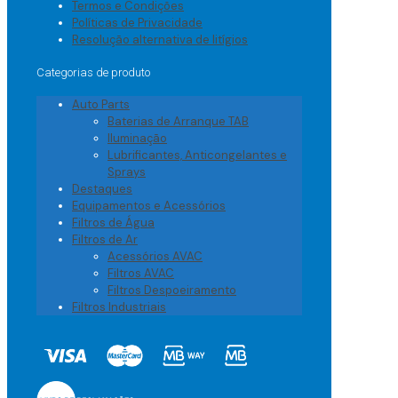
Termos e Condições
Políticas de Privacidade
Resolução alternativa de litígios
Categorias de produto
Auto Parts
Baterias de Arranque TAB
Iluminação
Lubrificantes, Anticongelantes e
Sprays
Destaques
Equipamentos e Acessórios
Filtros de Água
Filtros de Ar
Acessórios AVAC
Filtros AVAC
Filtros Despoeiramento
Filtros Industriais