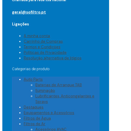
Chamada para rede fixa nacional
geral@sofiltro.pt
Ligações
A minha conta
Carrinho de Compras
Termos e Condições
Políticas de Privacidade
Resolução alternativa de litígios
Categorias de produto
Auto Parts
Baterias de Arranque TAB
Iluminação
Lubrificantes, Anticongelantes e
Sprays
Destaques
Equipamentos e Acessórios
Filtros de Água
Filtros de Ar
Acessórios AVAC