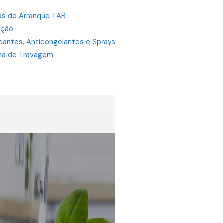
as de Arranque TAB
ação
icantes, Anticongelantes e Sprays
ma de Travagem