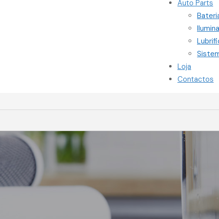
Auto Parts
Bateri
Ilumin
Lubrif
Siste
Loja
Contactos