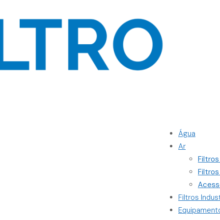
Água
Ar
Filtro
Filtro
Acess
Filtros Indust
Equipament