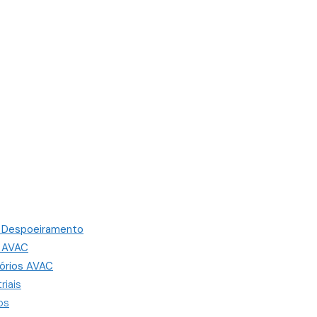
s Despoeiramento
s AVAC
órios AVAC
riais
os